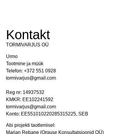
Kontakt
TORMIVARJUS OÜ
Urmo
Tootmine ja müük
Telefon: +372 551 0928
tormivarjus@gmail.com
Reg nr: 14937532
KMKR: EE102241592
tormivarjus@gmail.com
Konto: EE551010220285315225, SEB
Abi projekti taotlemisel:
Marjan Rebane (Orguse Konsultatsioonid OÜ)