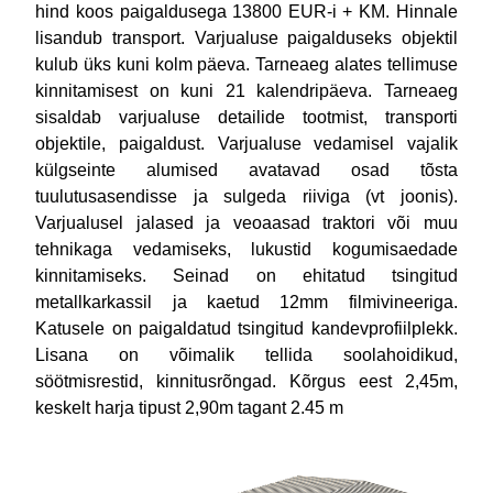
hind koos paigaldusega 13800 EUR-i + KM. Hinnale
lisandub transport. Varjualuse paigalduseks objektil
kulub üks kuni kolm päeva. Tarneaeg alates tellimuse
kinnitamisest on kuni 21 kalendripäeva. Tarneaeg
sisaldab varjualuse detailide tootmist, transporti
objektile, paigaldust. Varjualuse vedamisel vajalik
külgseinte alumised avatavad osad tõsta
tuulutusasendisse ja sulgeda riiviga (vt joonis).
Varjualusel jalased ja veoaasad traktori või muu
tehnikaga vedamiseks, lukustid kogumisaedade
kinnitamiseks. Seinad on ehitatud tsingitud
metallkarkassil ja kaetud 12mm filmivineeriga.
Katusele on paigaldatud tsingitud kandevprofiilplekk.
Lisana on võimalik tellida soolahoidikud,
söötmisrestid, kinnitusrõngad. Kõrgus eest 2,45m,
keskelt harja tipust 2,90m tagant 2.45 m